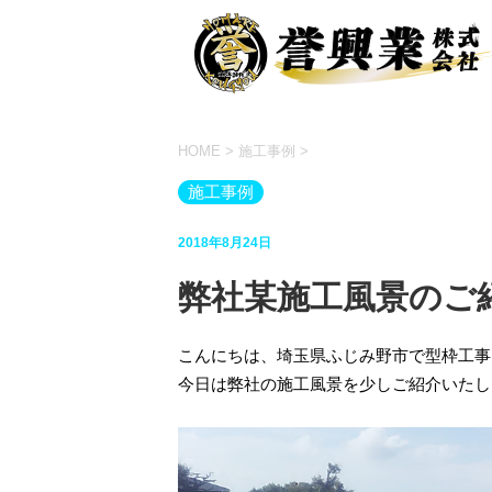
HOME
>
施工事例
>
施工事例
2018年8月24日
弊社某施工風景のご
こんにちは、埼玉県ふじみ野市で型枠工事
今日は弊社の施工風景を少しご紹介いたし